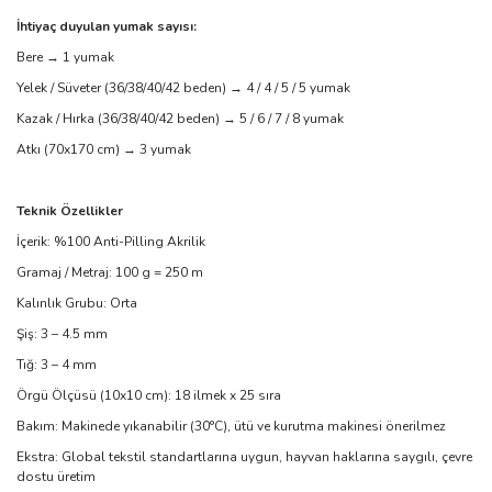
İhtiyaç duyulan yumak sayısı:
Bere → 1 yumak
Yelek / Süveter (36/38/40/42 beden) → 4 / 4 / 5 / 5 yumak
Kazak / Hırka (36/38/40/42 beden) → 5 / 6 / 7 / 8 yumak
Atkı (70x170 cm) → 3 yumak
Teknik Özellikler
İçerik: %100 Anti-Pilling Akrilik
Gramaj / Metraj: 100 g = 250 m
Kalınlık Grubu: Orta
Şiş: 3 – 4.5 mm
Tığ: 3 – 4 mm
Örgü Ölçüsü (10x10 cm): 18 ilmek x 25 sıra
Bakım: Makinede yıkanabilir (30°C), ütü ve kurutma makinesi önerilmez
Ekstra: Global tekstil standartlarına uygun, hayvan haklarına saygılı, çevre
dostu üretim