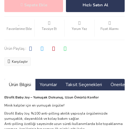
Sepete Ekle
Hızlı Satın Al
Tavsiye Et
Yorum Yaz
Fiyat Alarmı
Ürün Paylaş :
Karşılaştır
Ürün Bilgisi
Yorumlar
Taksit Seçenekleri
Önerilerin
Etrofil Baby Joy – Yumuşak Dokunuş, Uzun Ömürlü Konfor
Minik kalpler için en yumuşak örgüler!
Etrofil Baby Joy, %100 anti-pilling akrilik yapısıyla örgülerinizde
yumuşaklık, dayanıklılık ve kolay bakım sağlar.
Anti-pilling özelliği sayesinde uzun süreli kullanımlarda bile topaklanma