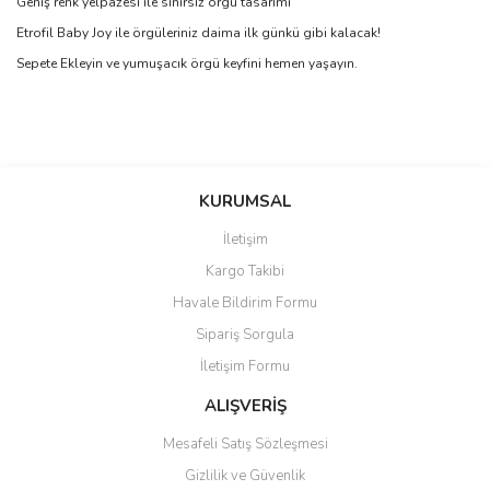
Geniş renk yelpazesi ile sınırsız örgü tasarımı
Etrofil Baby Joy ile örgüleriniz daima ilk günkü gibi kalacak!
Sepete Ekleyin ve yumuşacık örgü keyfini hemen yaşayın.
Bu ürünün fiyat bilgisi, resim, ürün açıklamalarında ve diğer
konularda yetersiz gördüğünüz noktaları öneri formunu kullanarak
Bu ürüne ilk yorumu siz yapın!
KURUMSAL
tarafımıza iletebilirsiniz.
Görüş ve önerileriniz için teşekkür ederiz.
İletişim
Yorum Yaz
Kargo Takibi
Ürün resmi kalitesiz, bozuk veya görüntülenemiyor.
Havale Bildirim Formu
Ürün açıklamasında eksik bilgiler bulunuyor.
Sipariş Sorgula
Ürün bilgilerinde hatalar bulunuyor.
İletişim Formu
Ürün fiyatı diğer sitelerden daha pahalı.
Bu ürüne benzer farklı alternatifler olmalı.
ALIŞVERİŞ
Mesafeli Satış Sözleşmesi
Gizlilik ve Güvenlik