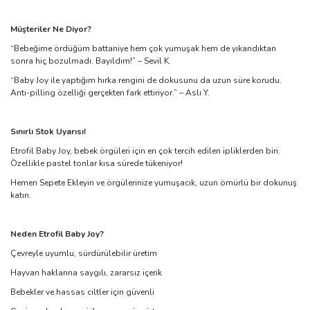
Müşteriler Ne Diyor?
“Bebeğime ördüğüm battaniye hem çok yumuşak hem de yıkandıktan
sonra hiç bozulmadı. Bayıldım!” – Sevil K.
“Baby Joy ile yaptığım hırka rengini de dokusunu da uzun süre korudu.
Anti-pilling özelliği gerçekten fark ettiriyor.” – Aslı Y.
Sınırlı Stok Uyarısı!
Etrofil Baby Joy, bebek örgüleri için en çok tercih edilen ipliklerden biri.
Özellikle pastel tonlar kısa sürede tükeniyor!
Hemen Sepete Ekleyin ve örgülerinize yumuşacık, uzun ömürlü bir dokunuş
katın.
Neden Etrofil Baby Joy?
Çevreyle uyumlu, sürdürülebilir üretim
Hayvan haklarına saygılı, zararsız içerik
Bebekler ve hassas ciltler için güvenli