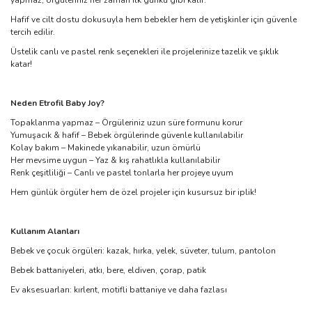
yapmaz, örgüleriniz her zaman ilk günkü gibi kalır.
Hafif ve cilt dostu dokusuyla hem bebekler hem de yetişkinler için güvenle
tercih edilir.
Üstelik canlı ve pastel renk seçenekleri ile projelerinize tazelik ve şıklık
katar!
Neden Etrofil Baby Joy?
Topaklanma yapmaz – Örgüleriniz uzun süre formunu korur
Yumuşacık & hafif – Bebek örgülerinde güvenle kullanılabilir
Kolay bakım – Makinede yıkanabilir, uzun ömürlü
Her mevsime uygun – Yaz & kış rahatlıkla kullanılabilir
Renk çeşitliliği – Canlı ve pastel tonlarla her projeye uyum
Hem günlük örgüler hem de özel projeler için kusursuz bir iplik!
Kullanım Alanları
Bebek ve çocuk örgüleri: kazak, hırka, yelek, süveter, tulum, pantolon
Bebek battaniyeleri, atkı, bere, eldiven, çorap, patik
Ev aksesuarları: kırlent, motifli battaniye ve daha fazlası