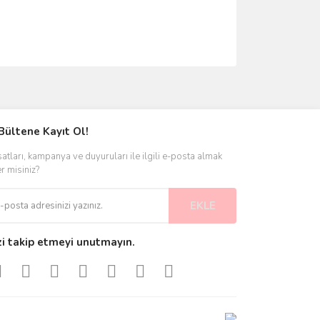
ımıza iletebilirsiniz.
Bültene Kayıt Ol!
satları, kampanya ve duyuruları ile ilgili e-posta almak
er misiniz?
EKLE
zi takip etmeyi unutmayın.