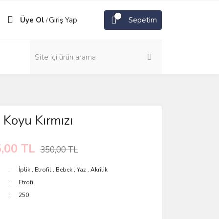
Üye Ol
Giriş Yap
Sepetim
/
 Koyu Kırmızı
,00 TL
350,00 TL
İplik
,
Etrofil
,
Bebek
,
Yaz
,
Akrilik
Etrofil
250