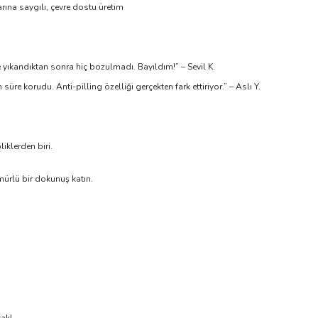
rına saygılı, çevre dostu üretim
kandıktan sonra hiç bozulmadı. Bayıldım!” – Sevil K.
re korudu. Anti-pilling özelliği gerçekten fark ettiriyor.” – Aslı Y.
liklerden biri.
ürlü bir dokunuş katın.