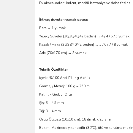
Ev aksesuarları: kırlent, motifli battaniye ve daha fazlası
İhtiyaç duyulan yumak sayısı:
Bere → 1 yumak
Yelek / Süveter (36/38/40/42 beden) → 4 / 4 / 5 / 5 yumak
Kazak / Hırka (36/38/40/42 beden) → 5 / 6 / 7 / 8 yumak
Atkı (70x170 cm) → 3 yumak
Teknik Özellikler
İçerik: %100 Anti-Pilling Akrilik
Gramaj / Metraj: 100 g = 250 m
Kalınlık Grubu: Orta
Şiş: 3 – 4.5 mm
Tığ: 3 – 4 mm
Örgü Ölçüsü (10x10 cm): 18 ilmek x 25 sıra
Bakım: Makinede yıkanabilir (30°C), ütü ve kurutma maki