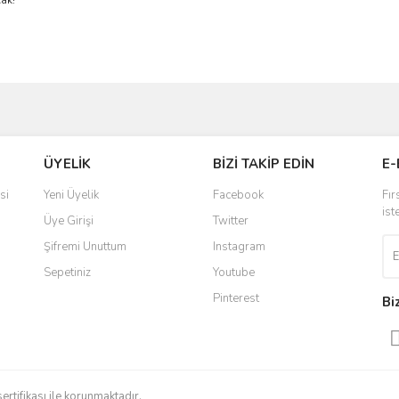
cak!
ve diğer konularda yetersiz gördüğünüz noktaları öneri formunu kullanarak taraf
Bu ürüne ilk yorumu siz yapın!
ÜYELİK
BİZİ TAKİP EDİN
E-
r.
Yorum Yaz
si
Yeni Üyelik
Facebook
Fır
ist
Üye Girişi
Twitter
Şifremi Unuttum
Instagram
Sepetiniz
Youtube
Pinterest
Bi
Gönder
sertifikası ile korunmaktadır.