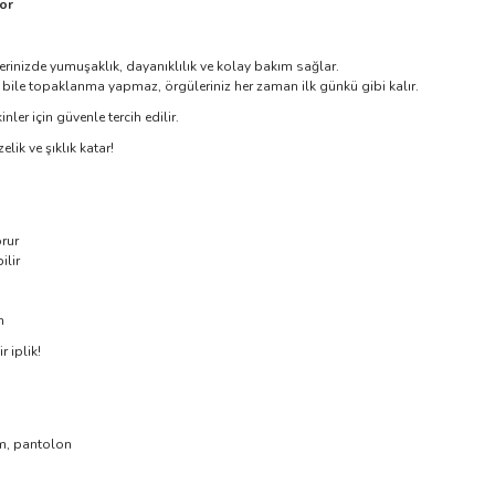
or
lerinizde yumuşaklık, dayanıklılık ve kolay bakım sağlar.
a bile topaklanma yapmaz, örgüleriniz her zaman ilk günkü gibi kalır.
ler için güvenle tercih edilir.
elik ve şıklık katar!
rur
ilir
m
 iplik!
um, pantolon