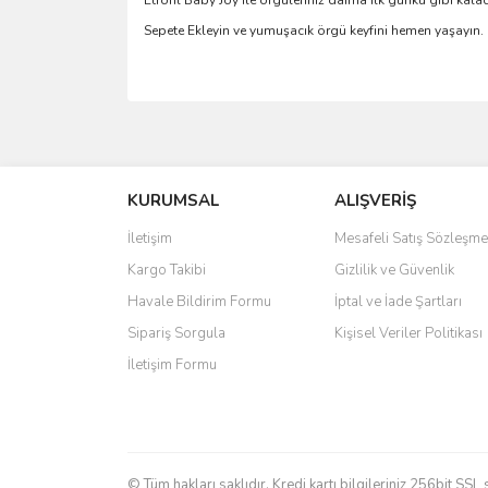
Etrofil Baby Joy ile örgüleriniz daima ilk günkü gibi kala
Sepete Ekleyin ve yumuşacık örgü keyfini hemen yaşayın.
Bu ürünün fiyat bilgisi, resim, ürün açıklamalarında 
Görüş ve önerileriniz için teşekkür ederiz.
KURUMSAL
ALIŞVERİŞ
Ürün resmi kalitesiz, bozuk veya görüntülenemiyo
Ürün açıklamasında eksik bilgiler bulunuyor.
İletişim
Mesafeli Satış Sözleşme
Ürün bilgilerinde hatalar bulunuyor.
Kargo Takibi
Gizlilik ve Güvenlik
Ürün fiyatı diğer sitelerden daha pahalı.
Havale Bildirim Formu
İptal ve İade Şartları
Bu ürüne benzer farklı alternatifler olmalı.
Sipariş Sorgula
Kişisel Veriler Politikası
İletişim Formu
© Tüm hakları saklıdır. Kredi kartı bilgileriniz 256bit SSL 