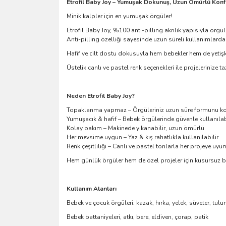
Etrofil Baby Joy – Yumuşak Dokunuş, Uzun Ömürlü Konf
Minik kalpler için en yumuşak örgüler!
Etrofil Baby Joy, %100 anti-pilling akrilik yapısıyla örgü
Anti-pilling özelliği sayesinde uzun süreli kullanımlard
Hafif ve cilt dostu dokusuyla hem bebekler hem de yetişkin
Üstelik canlı ve pastel renk seçenekleri ile projelerinize taz
Neden Etrofil Baby Joy?
Topaklanma yapmaz – Örgüleriniz uzun süre formunu ko
Yumuşacık & hafif – Bebek örgülerinde güvenle kullanılab
Kolay bakım – Makinede yıkanabilir, uzun ömürlü
Her mevsime uygun – Yaz & kış rahatlıkla kullanılabilir
Renk çeşitliliği – Canlı ve pastel tonlarla her projeye uyu
Hem günlük örgüler hem de özel projeler için kusursuz bir
Kullanım Alanları
Bebek ve çocuk örgüleri: kazak, hırka, yelek, süveter, tul
Bebek battaniyeleri, atkı, bere, eldiven, çorap, patik