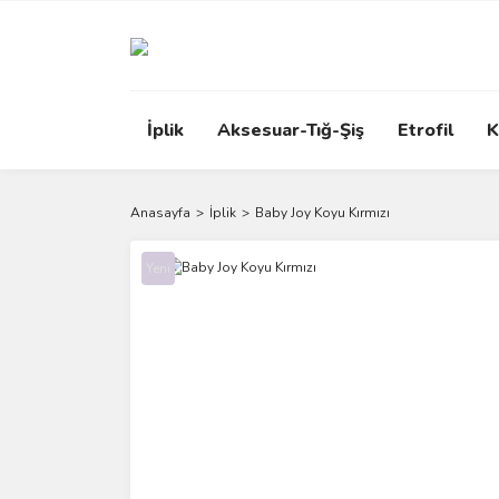
İplik
Aksesuar-Tığ-Şiş
Etrofil
K
Anasayfa
İplik
Baby Joy Koyu Kırmızı
Yeni