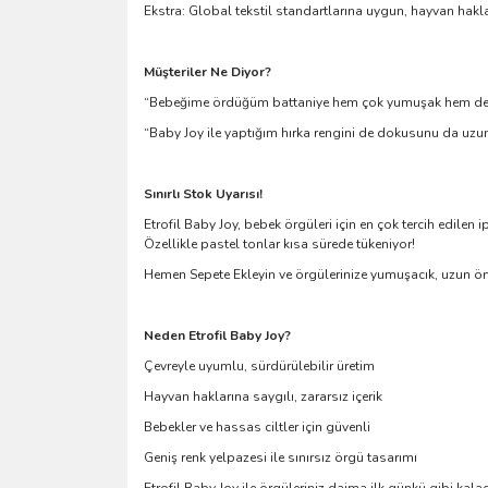
Ekstra: Global tekstil standartlarına uygun, hayvan hakla
Müşteriler Ne Diyor?
“Bebeğime ördüğüm battaniye hem çok yumuşak hem de yı
“Baby Joy ile yaptığım hırka rengini de dokusunu da uzun sü
Sınırlı Stok Uyarısı!
Etrofil Baby Joy, bebek örgüleri için en çok tercih edilen ip
Özellikle pastel tonlar kısa sürede tükeniyor!
Hemen Sepete Ekleyin ve örgülerinize yumuşacık, uzun öm
Neden Etrofil Baby Joy?
Çevreyle uyumlu, sürdürülebilir üretim
Hayvan haklarına saygılı, zararsız içerik
Bebekler ve hassas ciltler için güvenli
Geniş renk yelpazesi ile sınırsız örgü tasarımı