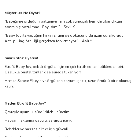
Müşteriler Ne Diyor?
“Bebeğime ördüğüm battaniye hem çok yumuşak hem de yıkandıktan
sonra hiç bozulmadı. Bayıldım!” – Sevil K.
“Baby Joy ile yaptığım hırka rengini de dokusunu da uzun süre korudu.
Anti-pilling özelliği gerçekten fark ettiriyor.” – Aslı Y.
Sınırlı Stok Uyarısı!
Etrofil Baby Joy, bebek örgüleri için en çok tercih edilen ipliklerden biri.
Özellikle pastel tonlar kısa sürede tükeniyor!
Hemen Sepete Ekleyin ve örgülerinize yumuşacık, uzun ömürlü bir dokunuş
katın.
Neden Etrofil Baby Joy?
Çevreyle uyumlu, sürdürülebilir üretim
Hayvan haklarına saygılı, zararsız içerik
Bebekler ve hassas ciltler için güvenli