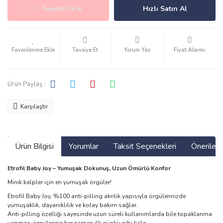
Sepete Ekle
Hızlı Satın Al
Tavsiye Et
Yorum Yaz
Fiyat Alarmı
Ürün Paylaş :
Karşılaştır
Ürün Bilgisi
Yorumlar
Taksit Seçenekleri
Önerilerin
Etrofil Baby Joy – Yumuşak Dokunuş, Uzun Ömürlü Konfor
Minik kalpler için en yumuşak örgüler!
Etrofil Baby Joy, %100 anti-pilling akrilik yapısıyla örgülerinizde
yumuşaklık, dayanıklılık ve kolay bakım sağlar.
Anti-pilling özelliği sayesinde uzun süreli kullanımlarda bile topaklanma