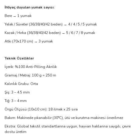
İhtiyaç duyulan yumak sayısı:
Bere → 1 yumak
Yelek / Süveter (36/38/40/42 beden) → 4 / 4 / 5 / 5 yumak
Kazak / Hırka (36/38/40/42 beden) → 5 / 6 / 7 / 8 yumak
Atkı (70x170 cm) → 3 yumak
Teknik Özellikler
İçerik: %100 Anti-Pilling Akrilik
Gramaj / Metraj: 100 g = 250 m
Kalınlık Grubu: Orta
Şiş: 3 – 4.5 mm
Tığ: 3 – 4 mm
Örgü Ölçüsü (10x10 cm): 18 ilmek x 25 sıra
Bakım: Makinede yıkanabilir (30°C), ütü ve kurutma makinesi önerilmez
Ekstra: Global tekstil standartlarına uygun, hayvan haklarına saygılı, çevre
dostu üretim