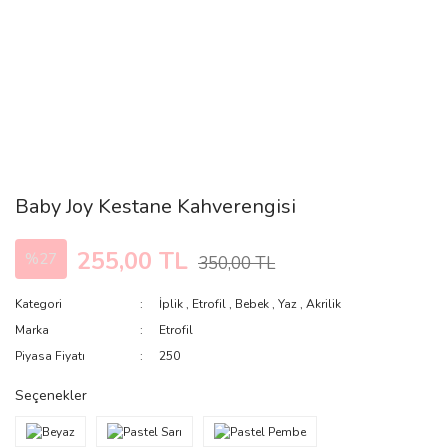
Baby Joy Kestane Kahverengisi
255,00 TL
%27
350,00 TL
Kategori
İplik
,
Etrofil
,
Bebek
,
Yaz
,
Akrilik
Marka
Etrofil
Piyasa Fiyatı
250
Seçenekler