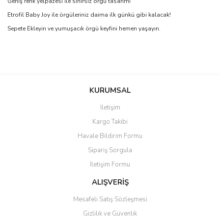
Geniş renk yelpazesi ile sınırsız örgü tasarımı
Etrofil Baby Joy ile örgüleriniz daima ilk günkü gibi kalacak!
Sepete Ekleyin ve yumuşacık örgü keyfini hemen yaşayın.
Bu ürünün fiyat bilgisi, resim, ürün açıklamalarında ve diğer
konularda yetersiz gördüğünüz noktaları öneri formunu kullanarak
Bu ürüne ilk yorumu siz yapın!
KURUMSAL
tarafımıza iletebilirsiniz.
Görüş ve önerileriniz için teşekkür ederiz.
İletişim
Yorum Yaz
Kargo Takibi
Ürün resmi kalitesiz, bozuk veya görüntülenemiyor.
Havale Bildirim Formu
Ürün açıklamasında eksik bilgiler bulunuyor.
Sipariş Sorgula
Ürün bilgilerinde hatalar bulunuyor.
İletişim Formu
Ürün fiyatı diğer sitelerden daha pahalı.
Bu ürüne benzer farklı alternatifler olmalı.
ALIŞVERİŞ
Mesafeli Satış Sözleşmesi
Gizlilik ve Güvenlik