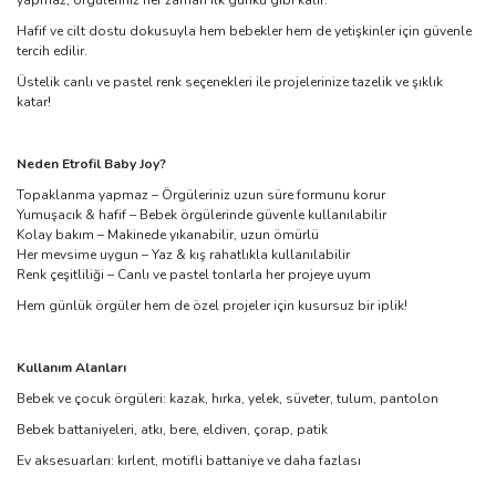
yapmaz, örgüleriniz her zaman ilk günkü gibi kalır.
Hafif ve cilt dostu dokusuyla hem bebekler hem de yetişkinler için güvenle
tercih edilir.
Üstelik canlı ve pastel renk seçenekleri ile projelerinize tazelik ve şıklık
katar!
Neden Etrofil Baby Joy?
Topaklanma yapmaz – Örgüleriniz uzun süre formunu korur
Yumuşacık & hafif – Bebek örgülerinde güvenle kullanılabilir
Kolay bakım – Makinede yıkanabilir, uzun ömürlü
Her mevsime uygun – Yaz & kış rahatlıkla kullanılabilir
Renk çeşitliliği – Canlı ve pastel tonlarla her projeye uyum
Hem günlük örgüler hem de özel projeler için kusursuz bir iplik!
Kullanım Alanları
Bebek ve çocuk örgüleri: kazak, hırka, yelek, süveter, tulum, pantolon
Bebek battaniyeleri, atkı, bere, eldiven, çorap, patik
Ev aksesuarları: kırlent, motifli battaniye ve daha fazlası