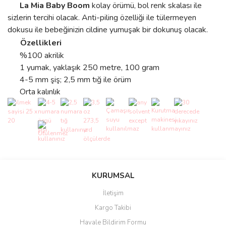
La Mia Baby Boom
kolay örümü, bol renk skalası ile
sizlerin tercihi olacak. Anti-piling özelliği ile tülermeyen
dokusu ile bebeğinizin cildine yumuşak bir dokunuş olacak.
Özellikleri
%100 akrilik
1 yumak, yaklaşık 250 metre, 100 gram
4-5 mm şiş; 2,5 mm tığ ile örüm
Orta kalınlık
Bu ürünün fiyat bilgisi, resim, ürün açıklamalarında ve diğer
konularda yetersiz gördüğünüz noktaları öneri formunu kullanarak
Bu ürüne ilk yorumu siz yapın!
KURUMSAL
tarafımıza iletebilirsiniz.
Görüş ve önerileriniz için teşekkür ederiz.
İletişim
Yorum Yaz
Kargo Takibi
Ürün resmi kalitesiz, bozuk veya görüntülenemiyor.
Havale Bildirim Formu
Ürün açıklamasında eksik bilgiler bulunuyor.