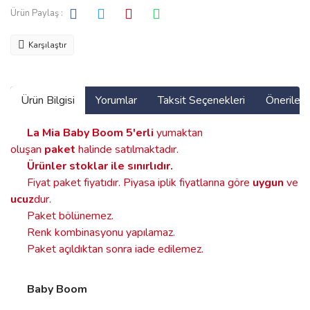
Ürün Paylaş :
Karşılaştır
Ürün Bilgisi
Yorumlar
Taksit Seçenekleri
Önerilerin
La Mia Baby Boom
5'erli
yumaktan
oluşan
paket
halinde satılmaktadır.
Ürünler stoklar ile sınırlıdır
.
Fiyat paket fiyatıdır. Piyasa iplik fiyatlarına göre
uygun
ve
ucuz
dur.
Paket bölünemez.
Renk kombinasyonu yapılamaz.
Paket açıldıktan sonra iade edilemez.
Baby Boom