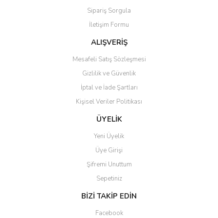
Sipariş Sorgula
Ürün bilgilerinde hatalar bulunuyor.
İletişim Formu
Ürün fiyatı diğer sitelerden daha pahalı.
Bu ürüne benzer farklı alternatifler olmalı.
ALIŞVERİŞ
Mesafeli Satış Sözleşmesi
Gizlilik ve Güvenlik
İptal ve İade Şartları
Kişisel Veriler Politikası
Gönder
ÜYELİK
Yeni Üyelik
Üye Girişi
Şifremi Unuttum
Sepetiniz
BİZİ TAKİP EDİN
Facebook