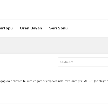
artopu
Ören Bayan
Seri Sonu
ağıda belirtilen hüküm ve şartlar çerçevesinde imzalanmıştır. ‘ALICI’ ; (sözleş
...