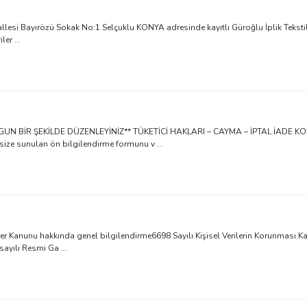
si Bayırözü Sokak No:1 Selçuklu KONYA adresinde kayıtlı Güroğlu İplik Tekstil Pla
er ...
 BİR ŞEKİLDE DÜZENLEYİNİZ** TÜKETİCİ HAKLARI – CAYMA – İPTAL İADE KOŞ
 size sunulan ön bilgilendirme formunu v ...
riler Kanunu hakkında genel bilgilendirme6698 Sayılı Kişisel Verilerin Korunması
ayılı Resmi Ga ...