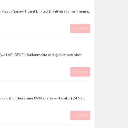
stik Sanayi Ticaret Limited Şirketi’ne aittir ve firmamız
Devamı
ULLARI GENEL: Kullanmakta olduğunuz web sitesi
Devamı
 Kanunu (bundan sonra KVKK olarak anılacaktır) 24 Mart
Devamı