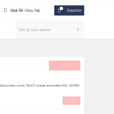
Üye Ol
Giriş Yap
Sepetim
/
mede bundan sonra "ALICI" olarak anılacaktır) AD- SOYAD:
Devamı